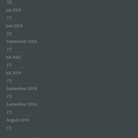
(3)
Verfahren ausgeführte Vorgang oder jede solche
Vorgangsreihe im Zusammenhang mit
Juli 2024
personenbezogenen Daten wie das Erheben, das
Erfassen, die Organisation, das Ordnen, die
(1)
Speicherung, die Anpassung oder Veränderung, das
Juni 2024
Auslesen, das Abfragen, die Verwendung, die
Offenlegung durch Übermittlung, Verbreitung oder eine
(2)
andere Form der Bereitstellung, den Abgleich oder die
September 2023
Verknüpfung, die Einschränkung, das Löschen oder die
Vernichtung.
(1)
Juli 2022
(1)
d) Einschränkung der Verarbeitung
Juli 2019
Einschränkung der Verarbeitung ist die Markierung
(1)
gespeicherter personenbezogener Daten mit dem Ziel,
ihre künftige Verarbeitung einzuschränken.
September 2018
(1)
September 2016
e) Profiling
(1)
Profiling ist jede Art der automatisierten Verarbeitung
August 2016
personenbezogener Daten, die darin besteht, dass diese
(1)
personenbezogenen Daten verwendet werden, um
bestimmte persönliche Aspekte, die sich auf eine
natürliche Person beziehen, zu bewerten, insbesondere,