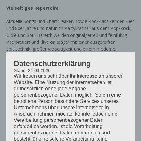
Vielseitiges Repertoire
Aktuelle Songs und Chartbreaker, sowie Rockklassiker der 70er
und 80er Jahre und natürlich Partykracher aus dem Pop/Rock,
Oldie und Soul-Bereich werden originalgetreu und feinfühlig
interpretiert und „live on stage“ mit einer ausgereiften
Spieltechnik, großer Vielseitigkeit und einem modernen,
professionellen und differenzierten Klangbild präsentiert.
Datenschutzerklärung
Die richtige Wahl für Ihre Veranstaltung!
Stand: 24.03.2026
Wir freuen uns sehr über Ihr Interesse an unserer
Mit ihrem abwechslungsreichen Programm, der
Website. Eine Nutzung der Internetseiten ist
grundsätzlich ohne jede Angabe
charismatischen Bühnenpräsenz und einer aufwändigen Licht-
personenbezogener Daten möglich. Sofern eine
und Showpräsentation ziehen Campus
betroffene Person besondere Services unseres
generationsübergreifend jedes Publikum in ihren Bann!
Unternehmens über unsere Internetseite in
Anspruch nehmen möchte, könnte jedoch eine
Mehr Infos:
https://www.campus-band.de/
Verarbeitung personenbezogener Daten
erforderlich werden. Ist die Verarbeitung
personenbezogener Daten erforderlich und
besteht für eine solche Verarbeitung keine