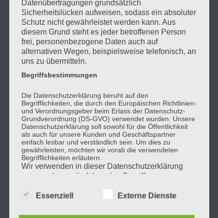
Datenübertragungen grundsätzlich
Impressum
Sicherheitslücken aufweisen, sodass ein absoluter
Kontakt
Schutz nicht gewährleistet werden kann. Aus
diesem Grund steht es jeder betroffenen Person
Sitemap
frei, personenbezogene Daten auch auf
Speisekarte
alternativen Wegen, beispielsweise telefonisch, an
uns zu übermitteln.
Creperie Tricolore
Begriffsbestimmungen
Escape Cafe-Bistro
Die Datenschutzerklärung beruht auf den
Partyservice Motz
Begrifflichkeiten, die durch den Europäischen Richtlinien-
und Verordnungsgeber beim Erlass der Datenschutz-
Startseite
Grundverordnung (DS-GVO) verwendet wurden. Unsere
Unterhaltung
Datenschutzerklärung soll sowohl für die Öffentlichkeit
als auch für unsere Kunden und Geschäftspartner
Veranstalter
einfach lesbar und verständlich sein. Um dies zu
gewährleisten, möchten wir vorab die verwendeten
Weinkarte
Begrifflichkeiten erläutern.
Wir verwenden in dieser Datenschutzerklärung
exNICRUM Weinmanufactur
unter anderem die folgenden Begriffe:
Felsengartenkellerei Besigheim
Essenziell
Externe Dienste
Fürstenfass – Getränkemarkt Kiesel
a) personenbezogene Daten
Getränkemarkt Kiesel – HERZOG von WÜRTTEMBERG