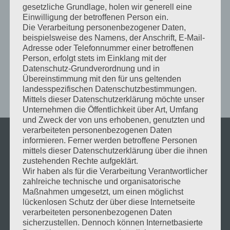
gesetzliche Grundlage, holen wir generell eine
VORHERIGER
Einwilligung der betroffenen Person ein.
Shuttle-Bus
Die Verarbeitung personenbezogener Daten,
beispielsweise des Namens, der Anschrift, E-Mail-
Adresse oder Telefonnummer einer betroffenen
NÄCHSTER
Person, erfolgt stets im Einklang mit der
Pressestimme – „Das 21. Bissinger Weindorf“ – BZ
Datenschutz-Grundverordnung und in
Übereinstimmung mit den für uns geltenden
landesspezifischen Datenschutzbestimmungen.
Mittels dieser Datenschutzerklärung möchte unser
Unternehmen die Öffentlichkeit über Art, Umfang
und Zweck der von uns erhobenen, genutzten und
verarbeiteten personenbezogenen Daten
SEITEN
informieren. Ferner werden betroffene Personen
mittels dieser Datenschutzerklärung über die ihnen
Anfahrt
zustehenden Rechte aufgeklärt.
Wir haben als für die Verarbeitung Verantwortlicher
Archiv
zahlreiche technische und organisatorische
Datenschutzerklärung
Maßnahmen umgesetzt, um einen möglichst
lückenlosen Schutz der über diese Internetseite
Getränkekarte
verarbeiteten personenbezogenen Daten
Gläser
sicherzustellen. Dennoch können Internetbasierte