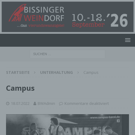
STARTSEITE
UNTERHALTUNG
Campus
Campus
18.07.2022
BWAdmin
Kommentare deaktiviert